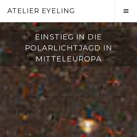
Springe
ATELIER EYELING
zum
Seit
Inhalt
ums
EINSTIEG IN DIE
POLARLICHTJAGD IN
MITTELEUROPA