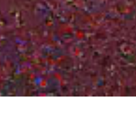
Dieser Text richtet sich an Menschen mit frischer
Begeisterung für
das Himmelsphänomen
, aber ohne
besondere Ausrüstung oder Vorkenntnisse. Leitfäden
für Ambitionierte in Richtung Astrofotografie können